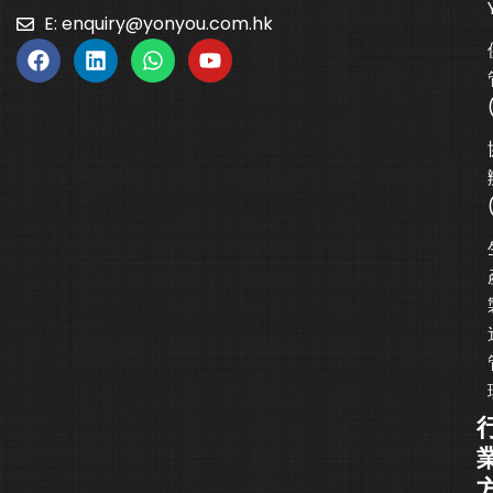
E:
enquiry@yonyou.com.hk