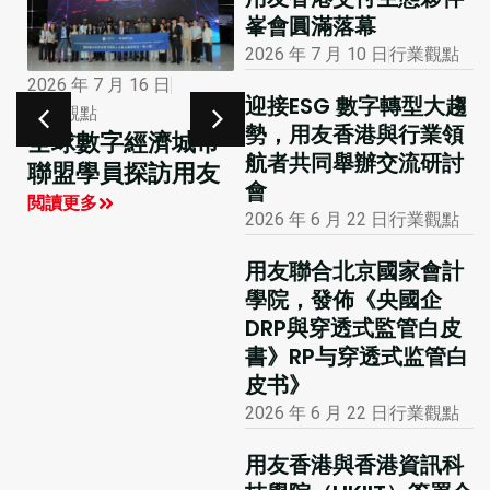
峯會圓滿落幕
2026 年 7 月 10 日
行業觀點
2026 年 1 月 12 日
2026 年 7 月 16 日
迎接ESG 數字轉型大趨
市場活動
行業觀點
勢，用友香港與行業領
大公報專版報道用
全球數字經濟城市
航者共同舉辦交流研討
友聯合主辦的國際
聯盟學員探訪用友
會
財務及會計數智化
閲讀更多
2026 年 6 月 22 日
行業觀點
創新峰會
閲讀更多
用友聯合北京國家會計
學院，發佈《央國企
DRP與穿透式監管白皮
書》RP与穿透式监管白
皮书》
2026 年 6 月 22 日
行業觀點
用友香港與香港資訊科