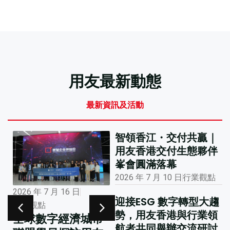
用友最新動態
最新資訊及活動
智領香江・交付共贏｜
用友香港交付生態夥伴
峯會圓滿落幕
2026 年 7 月 10 日
行業觀點
2026 年 7 月 16 日
2026 年 1 月 12 日
迎接ESG 數字轉型大趨
行業觀點
市場活動
勢，用友香港與行業領
全球數字經濟城市
大公報專版報道用
航者共同舉辦交流研討