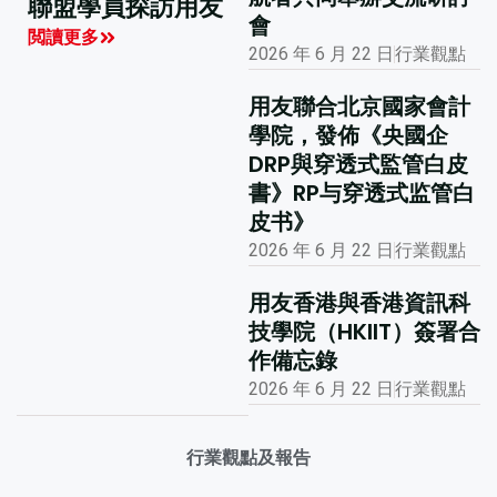
聯盟學員探訪用友
友聯合主辦的國際
會
財務及會計數智化
閲讀更多
2026 年 6 月 22 日
行業觀點
創新峰會
閲讀更多
用友聯合北京國家會計
學院，發佈《央國企
DRP與穿透式監管白皮
書》RP与穿透式监管白
皮书》
2026 年 6 月 22 日
行業觀點
用友香港與香港資訊科
技學院（HKIIT）簽署合
作備忘錄
2026 年 6 月 22 日
行業觀點
行業觀點及報告