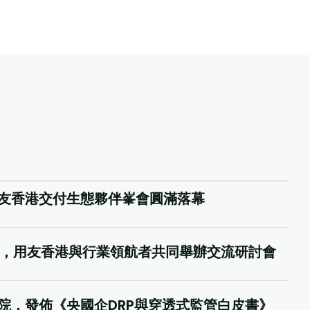
友香港交付生態夥伴峯會圓滿落幕
趨勢，用友香港與行業領航者共同舉辦交流研討會
院，發佈《央國企DRP與穿透式監管白皮書》