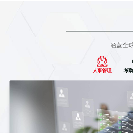
涵蓋全
人事管理
考勤