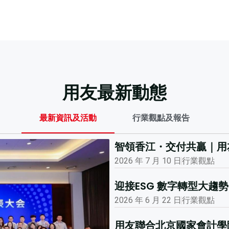
用友最新動態
最新資訊及活動
行業觀點及報告
智領香江・交付共贏｜用
2026 年 7 月 10 日
行業觀點
迎接ESG 數字轉型大
2026 年 6 月 22 日
行業觀點
用友聯合北京國家會計學