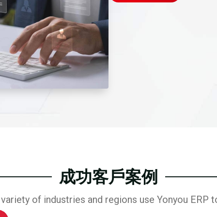
成功客戶案例
variety of industries and regions use Yonyou ERP to