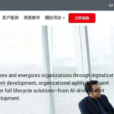
客戶案例
商業夥伴
關於用友
立即咨詢
s and energizes organizations through digitalizat
nt development, organizational agility, intelligent
 full lifecycle solutions—from AI-driven talent
elopment.