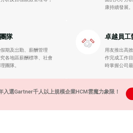
。
康持續發展
團隊
卓越員工
括假期及岀勤、薪酬管理
用友推出高
研究各地區薪酬標準、社會
作完成工作
管理團隊。
時掌握公司
入選Gartner千人以上規模企業HCM雲魔力象限！