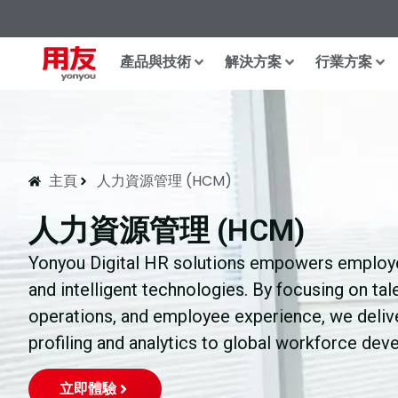
產品與技術
解決方案
行業方案
主頁
人力資源管理 (HCM)
人力資源管理 (HCM)
Yonyou Digital HR solutions empowers employee
and intelligent technologies. By focusing on tale
operations, and employee experience, we deliver
profiling and analytics to global workforce dev
立即體驗