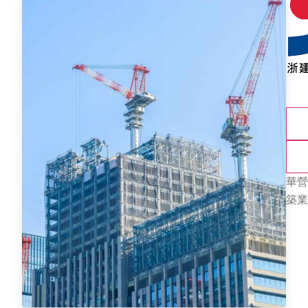
華營
築業