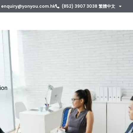
enquiry@yonyou.com.hk
(852) 3907 3038
繁體中文
ion