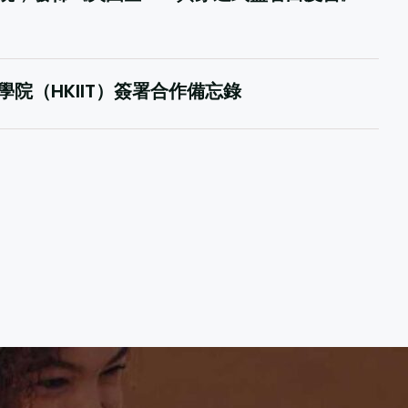
院（HKIIT）簽署合作備忘錄
20
聯合主辦的國際財務及會計數智化創新峰會
用
閲