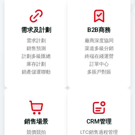
需求及計劃
B2B商務
需求計劃
廠商深度協同
銷售預測
渠道多級分銷
計劃多級匯總
終端在綫運營
庫存計劃
訂單中心
銷產儲運聯動
多賬戶對賬
銷售場景
CRM管理
競價競拍
LTC銷售過程管理