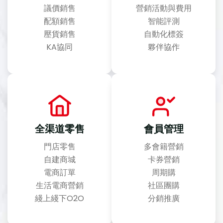
議價銷售
營銷活動與費用
配額銷售
智能評測
壓貨銷售
自動化標簽
KA協同
夥伴協作
全渠道零售
會員管理
門店零售
多會籍營銷
自建商城
卡券營銷
電商訂單
周期購
生活電商營銷
社區團購
綫上綫下O2O
分銷推廣