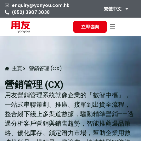
enquiry@yonyou.com.hk
繁體中文
(852) 3907 3038
立即咨詢
主頁
營銷管理 (CX)
營銷管理 (CX)
用友營銷管理系統就像企業的「數智中樞」，
一站式串聯策劃、推廣、接單到出貨全流程，
整合綫下綫上多渠道數據，驅動精準營銷——透
過分析客戶營銷與銷售趨勢，智能推薦爆品策
略、優化庫存、鎖定潛力市場，幫助企業用數