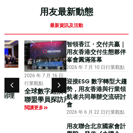
用友最新動態
最新資訊及活動
智領香江・交付共贏｜
用友香港交付生態夥伴
峯會圓滿落幕
2026 年 7 月 10 日
行業觀點
2026 年 1 月 12 日
2026 年 7 月 16 日
迎接ESG 數字轉型大趨
市場活動
行業觀點
勢，用友香港與行業領
大公報專版報道用
全球數字經濟城市
航者共同舉辦交流研討
友聯合主辦的國際
聯盟學員探訪用友
會
財務及會計數智化
閲讀更多
2026 年 6 月 22 日
行業觀點
創新峰會
閲讀更多
用友聯合北京國家會計