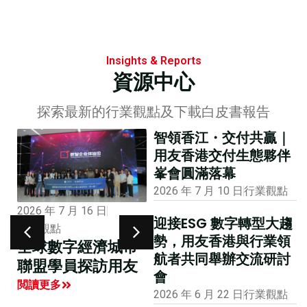
Insights & Reports
資源中心
探索最新的行業觀點及下載白皮書報告
智領香江・交付共贏｜
用友香港交付生態夥伴
峯會圓滿落幕
2026 年 7 月 10 日
行業觀點
2026 年 7 月 16 日
2025 年 9 月 9 日
行業觀點
迎接ESG 數字轉型大趨
用友徐洋：企業進
行業觀點
勢，用友香港與行業領
全球數字經濟城市
入「全產業鏈遷
航者共同舉辦交流研討
聯盟學員探訪用友
徙」新階段，數智
會
化成企業出海破局
閲讀更多
2026 年 6 月 22 日
行業觀點
關鍵