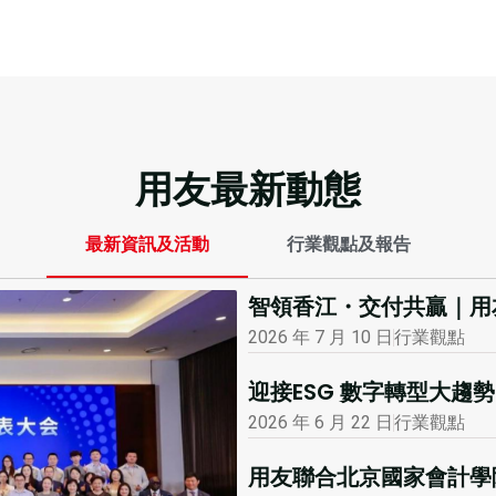
用友最新動態
最新資訊及活動
行業觀點及報告
智領香江・交付共贏｜用
2026 年 7 月 10 日
行業觀點
迎接ESG 數字轉型大
2026 年 6 月 22 日
行業觀點
用友聯合北京國家會計學