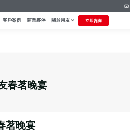
客戶案例
商業夥伴
關於用友
立即咨詢
用友春茗晚宴
友春茗晚宴