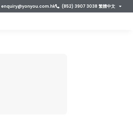
enquiry@yonyou.com.hk
(852) 3907 3038
繁體中文