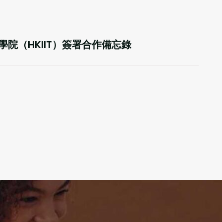
院（HKIIT）簽署合作備忘錄
2025
聯合主辦的國際財務及會計數智化創新峰
用
閲讀