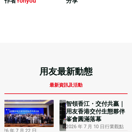
作者
Yonyou
分享
用友最新動態
最新資訊及活動
智領香江・交付共贏｜
用友香港交付生態夥伴
峯會圓滿落幕
2026 年 7 月 10 日
行業觀點