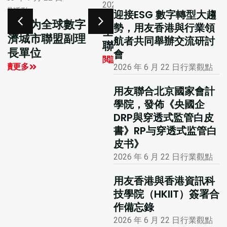
2026 年 1 月 12 日
2026 年 7 月 16 日
迎接ESG 數字轉型大趨
市場活動
行業觀點
勢，用友香港與行業領
大公報專版報道用
全球數字經濟城市
航者共同舉辦交流研討
友聯合主辦的國際
聯盟學員探訪用友
會
財務及會計數智化
閲讀更多
2026 年 6 月 22 日
行業觀點
創新峰會
閲讀更多
用友聯合北京國家會計
學院，發佈《央國企
DRP與穿透式監管白皮
書》RP与穿透式监管白
皮书》
2026 年 6 月 22 日
行業觀點
用友香港與香港資訊科
技學院（HKIIT）簽署合
作備忘錄
2026 年 6 月 22 日
行業觀點