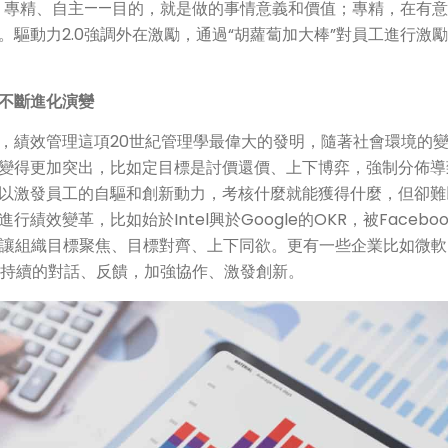
的、專精、自主——目的，就是做的事情意義和價值；專精，在有
。驅動力2.0強調外在激勵，通過“胡蘿蔔加大棒”對員工進行激
。
不斷進化演變
，績效管理這項20世紀管理學最偉大的發明，隨著社會環境的
變得更加突出，比如定目標是討價還價、上下博弈，強制分佈導
以激發員工的自驅和創新動力，考核什麼就能獲得什麼，但卻難
效變革，比如始於Intel興於Google的OKR，被Facebook
R讓組織目標聚焦、目標對齊、上下同欲。更有一些企業比如微軟、
更加持續的對話、反饋，加強協作、激發創新。