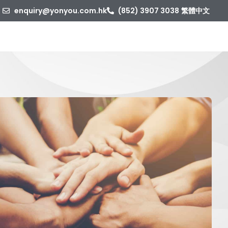
enquiry@yonyou.com.hk
(852) 3907 3038
繁體中文