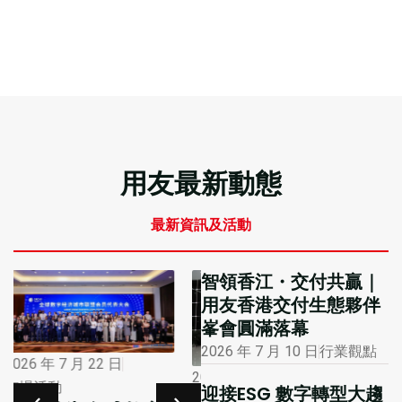
用友最新動態
最新資訊及活動
智領香江・交付共贏｜
用友香港交付生態夥伴
峯會圓滿落幕
2026 年 7 月 10 日
行業觀點
2026 年 1 月 12 日
2026 年 7 月 16 日
迎接ESG 數字轉型大趨
市場活動
行業觀點