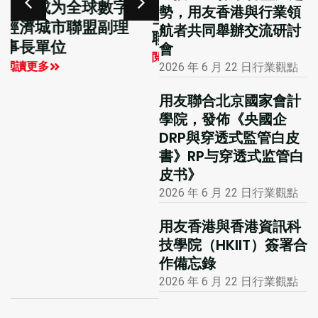
勢，用友香港與行業領
大公報專版報道用
全球數字經濟城市
航者共同舉辦交流研討
友聯合主辦的國際
聯盟學員探訪用友
會
財務及會計數智化
閲讀更多
2026 年 6 月 22 日
行業觀點
創新峰會
閲讀更多
用友聯合北京國家會計
學院，發佈《央國企
DRP與穿透式監管白皮
書》RP与穿透式监管白
皮书》
2026 年 6 月 22 日
行業觀點
用友香港與香港資訊科
技學院（HKIIT）簽署合
作備忘錄
2026 年 6 月 22 日
行業觀點