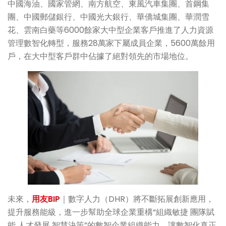
中國海油、國家管網、南方航空、東風汽車集團、首鋼集
團、中國郵儲銀行、中國光大銀行、華僑城集團、華潤雪
花、雲南白藥等6000餘家大中型企業客戶推進了人力資源
管理數智化轉型，服務28萬家下屬成員企業，5600萬餘用
戶，在大中型客戶群中佔據了絕對領先的市場地位。
未來，
用友BIP
｜數字人力（DHR）將不斷拓展創新應用，
提升服務能級，進一步幫助全球企業重構“組織敏捷 團隊賦
能 人才發展 智慧決策”的數智企業組織能力，讓數智化真正