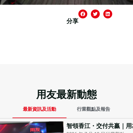
分享
用友最新動態
最新資訊及活動
行業觀點及報告
智領香江・交付共贏｜用