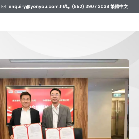
enquiry@yonyou.com.hk
(852) 3907 3038
繁體中文