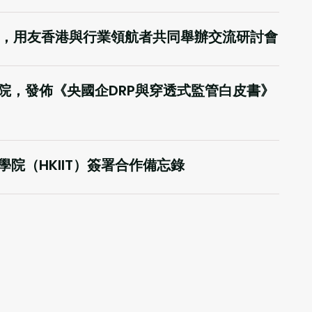
趨勢，用友香港與行業領航者共同舉辦交流研討會
院，發佈《央國企DRP與穿透式監管白皮書》
院（HKIIT）簽署合作備忘錄
2025
聯合主辦的國際財務及會計數智化創新峰
用
閲讀