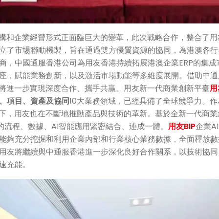
結構和企業經營形式正面臨巨大的變革，此次戰略合作，整合了
立了市場聯動機製，旨在通過雙方優質資源的協同，為港澳各行
商，中國通服香港公司為用友香港持續拓展港澳企業ERP的集成
座，賦能業務創新，以及激活市場動能等多維度展開。借助中通
方將進一步實現深度合作、攜手共贏。用友新一代商業創新平臺
用
、項目、資產及協同
10大業務領域，已經具備了全球競爭力。
當下，用友也在不斷地推動產品與技術的革新。基於全新一代商業
的流程、數據、AI智能應用緊密結合、連成一體。
用友BIP
企業A
能夠充分挖掘和利用企業內部和行業核心業務數據，全面釋放數
用友將繼續與中通服香港進一步深化良好合作關系，以技術協同
速充能。