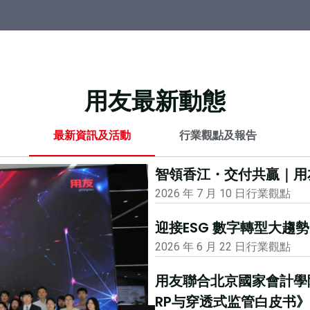
用友最新動態
最新資訊及活動
行業觀點及報告
智領香江・交付共贏｜用
2026 年 7 月 10 日
行業觀點
迎接ESG 數字轉型大
2026 年 6 月 22 日
行業觀點
用友聯合北京國家會計學
RP与穿透式监管白皮书》