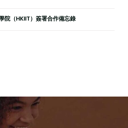
院（HKIIT）簽署合作備忘錄
2025
聯合主辦的國際財務及會計數智化創新峰
用
閲讀