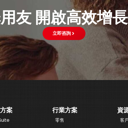
用友 開啟高效增
立即咨詢
方案
行業方案
資
uite
零售
客