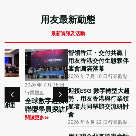
用友最新動態
最新資訊及活動
智領香江・交付共贏｜
用友香港交付生態夥伴
峯會圓滿落幕
2026 年 7 月 10 日
行業觀點
2026 年 1 月 12 日
2026 年 7 月 16 日
迎接ESG 數字轉型大趨
市場活動
行業觀點
勢，用友香港與行業領
大公報專版報道用
全球數字經濟城市
航者共同舉辦交流研討
友聯合主辦的國際
聯盟學員探訪用友
會
財務及會計數智化
閲讀更多
2026 年 6 月 22 日
行業觀點
創新峰會
閲讀更多