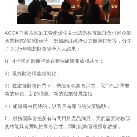
ACCA中國區政策主管朱暖暉女士認為科技騰飛會引起企業
商業模式的顛覆例子，例如網紅經濟促進服裝銷售等，分享
了 2025年暢想財務變革六大結果：
1）可信賴的數據將會在整個組織開放和共享；
2）最終財務職能虛擬化；
3）在虛擬財務部門下，傳統角色將會消失，取而代之需要
新的角色、新的職能、新的職業發展路徑；
4）組織將由實時的，以客戶為導向的決策驅動；
5）財務團隊會把所有時間用於產品洞見，我們需要財務部
的功能具有實時性和綜合性，同時能夠遠程獲取數據；