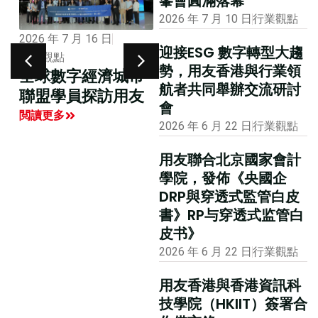
峯會圓滿落幕
2026 年 7 月 10 日
行業觀點
2026 年 7 月 16 日
2025 年 9 月 9 日
行業觀點
迎接ESG 數字轉型大趨
用友徐洋：企業進
行業觀點
勢，用友香港與行業領
全球數字經濟城市
入「全產業鏈遷
航者共同舉辦交流研討
聯盟學員探訪用友
徙」新階段，數智
會
化成企業出海破局
閲讀更多
2026 年 6 月 22 日
行業觀點
關鍵
閲讀更多
用友聯合北京國家會計
學院，發佈《央國企
DRP與穿透式監管白皮
書》RP与穿透式监管白
皮书》
2026 年 6 月 22 日
行業觀點
用友香港與香港資訊科
技學院（HKIIT）簽署合