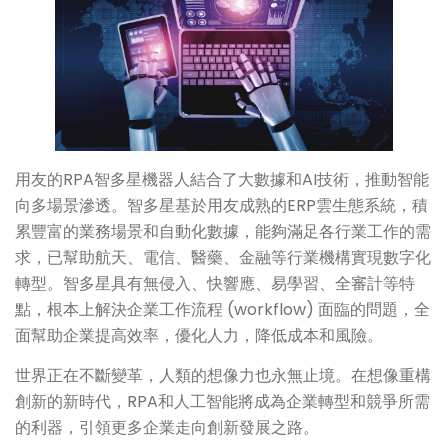
用友的RPA智多星機器人結合了大數據和AI技術，推動智能
向多場景滲透。智多星基於用友成熟的ERP雲生態系統，積
累豐富的業務場景和自動化數據，能夠滿足各行業工作的需
求，已幫助航天、電信、醫藥、金融等行業機構實現數字化
轉型。智多星具有無侵入、快響應、易學習、全審計等特
點，根本上解決企業工作流程 (workflow) 面臨的問題，全
面幫助企業提高效率，優化人力，降低成本和風險。
世界正在不斷變革，人類的想像力也永無止境。在想像重構
創新的新時代，RPA和人工智能將成為企業轉型和競爭所需
的利器，引領更多企業走向創新發展之路。