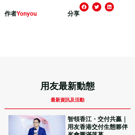
作者
Yonyou
分享
用友最新動態
最新資訊及活動
智領香江・交付共贏｜
用友香港交付生態夥伴
峯會圓滿落幕