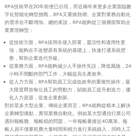
RPA技術早在20年前便已出現，而近兩年來更多企業面臨數
字化智能化轉型挑戰，RPA又重掀熱潮。企業對業務自動化
的需求在不斷增加。總的來說，RPA能夠從三個層面幫助企
業實現轉型：
從技術方面，RPA採用非侵入部署，靈活性和適用性更
強，能夠在不改變原有系統的基礎上，快速打通系統壁
壘，幫助企業迭代升級。
從業務方面，RPA能夠減少人手操作失誤，降低風險，24
小時不間斷跨部門工作，大幅提高生產效率。
從人力方面，RPA幫助員工完成低效率的重複性操作，最
大限度釋放每位員工的勞動力，賦能員工提升創造力，優
化人力資源，促進企業創新。
對於眾多大型企業、傳統企業而言，RPA能夠從根本上解決
企業轉型痛點，實現業務自動化。例如某大型通信行業公司
遇到報帳難、報帳煩的問題，一年報帳量接近40萬筆。報
帳人員不僅要耗費大量時間和精力進行系統錄入，同時人工