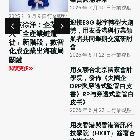
2026 年 7 月 10 日
行業觀點
2026 年 7 月 22 日
2025 年 9 月 9 日
行業觀點
市場活動
迎接ESG 數字轉型大趨
用友徐洋：企業進
用友成为全球數字
勢，用友香港與行業領
入「全產業鏈遷
經濟城市聯盟副理
航者共同舉辦交流研討
徙」新階段，數智
事長單位
會
化成企業出海破局
閲讀更多
2026 年 6 月 22 日
行業觀點
關鍵
閲讀更多
用友聯合北京國家會計
學院，發佈《央國企
DRP與穿透式監管白皮
書》RP与穿透式监管白
皮书》
2026 年 6 月 22 日
行業觀點
用友香港與香港資訊科
技學院（HKIIT）簽署合