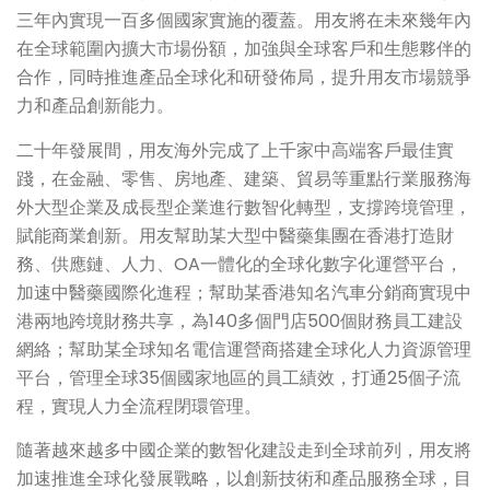
三年內實現一百多個國家實施的覆蓋。用友將在未來幾年內
在全球範圍內擴大市場份額，加強與全球客戶和生態夥伴的
合作，同時推進產品全球化和研發佈局，提升用友市場競爭
力和產品創新能力。
二十年發展間，用友海外完成了上千家中高端客戶最佳實
踐，在金融、零售、房地產、建築、貿易等重點行業服務海
外大型企業及成長型企業進行數智化轉型，支撐跨境管理，
賦能商業創新。用友幫助某大型中醫藥集團在香港打造財
務、供應鏈、人力、OA一體化的全球化數字化運營平台，
加速中醫藥國際化進程；幫助某香港知名汽車分銷商實現中
港兩地跨境財務共享，為140多個門店500個財務員工建設
網絡；幫助某全球知名電信運營商搭建全球化人力資源管理
平台，管理全球35個國家地區的員工績效，打通25個子流
程，實現人力全流程閉環管理。
隨著越來越多中國企業的數智化建設走到全球前列，用友將
加速推進全球化發展戰略，以創新技術和產品服務全球，目