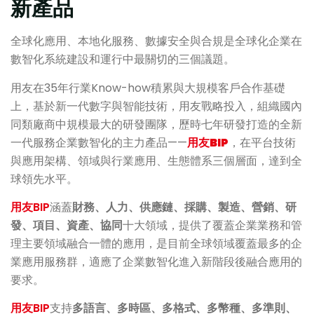
新產品
全球化應用、本地化服務、數據安全與合規是全球化企業在
數智化系統建設和運行中最關切的三個議題。
用友在35年行業Know-how積累與大規模客戶合作基礎
上，基於新一代數字與智能技術，用友戰略投入，組織國內
同類廠商中規模最大的研發團隊，歷時七年研發打造的全新
一代服務企業數智化的主力產品——
用友BIP
，在平台技術
與應用架構、領域與行業應用、生態體系三個層面，達到全
球領先水平。
用友BIP
涵蓋
財務、人力、供應鏈、採購、製造、營銷、研
發、項目、資產、協同
十大領域，提供了覆蓋企業業務和管
理主要領域融合一體的應用，是目前全球領域覆蓋最多的企
業應用服務群，適應了企業數智化進入新階段後融合應用的
要求。
用友BIP
支持
多語言、多時區、多格式、多幣種、多準則、