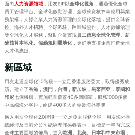
面向
人力資源領域
，用友BIP以
全球化視角
，通過優化全球
員工管理平台、全球化假勤管理、全球薪資核算等應用與業
務架構，支撐企業人力資源管理的全球化落地，提供全球管
控、海外人才招聘、全球派駐、跨區域協作、人才數據治理
等全球化人才服務，幫助企業實現
員工信息全球化管理、薪
酬核算本地化、假勤規則屬地化
，更好地支撐企業打造全球
人才供應鏈。
新區域
用友走過全球化1.0階段——立足香港服務亞太，取得優秀成
績。建立了
香港，澳門，台灣，新加坡，馬來西亞，泰國和
印尼
七個機構，實施範圍覆蓋40多個國家，服務1000多個
中高端海外客戶，組建400多人的專業海外團隊。
邁入用友全球化2.0階段——立足亞太服務全球，用友海外區
總經理及香港分公司總經理郭葆春表示，目標是一年內完成
全球主要區域的佈局，進入
歐洲、北美、日本和中東市場
，