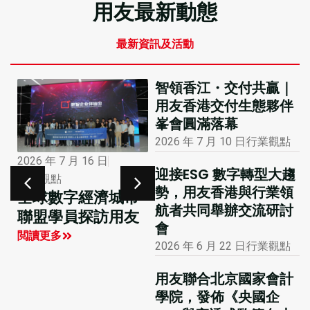
用友最新動態
最新資訊及活動
智領香江・交付共贏｜
用友香港交付生態夥伴
峯會圓滿落幕
2026 年 7 月 10 日
行業觀點
2026 年 1 月 12 日
2026 年 7 月 16 日
迎接ESG 數字轉型大趨
市場活動
行業觀點
勢，用友香港與行業領
大公報專版報道用
全球數字經濟城市
航者共同舉辦交流研討
友聯合主辦的國際
聯盟學員探訪用友
會
財務及會計數智化
閲讀更多
2026 年 6 月 22 日
行業觀點
創新峰會
閲讀更多
用友聯合北京國家會計
學院，發佈《央國企