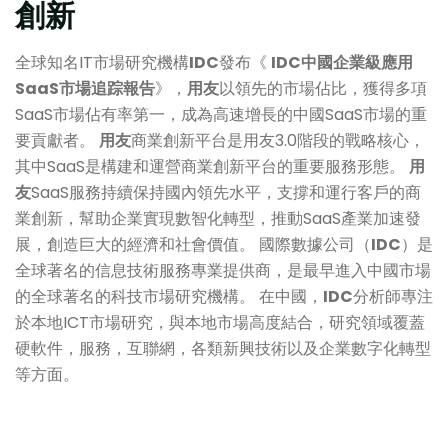
創新
全球知名IT市場研究機構
IDC
發布《
IDC中國企業級應用
SaaS市場追踪報告
》，
用友
以領先的市場佔比，獲得多項
SaaS市場佔有率第一，成為高速增長的中國SaaS市場的重
要貢獻者。
用友
商業創新平台是用友3.0階段的戰略核心，
其中SaaS是構建和運營商業創新平台的重要服務形態。
用
友
SaaS服務持續保持國內領先水平，支撐和運行客戶的商
業創新，幫助企業實現數智化轉型，推動SaaS產業加速發
展，創造巨大的經濟和社會價值。 國際數據公司（
IDC
）是
全球著名的信息技術服務專業提供商，是最早進入中國市場
的全球著名的科技市場研究機構。 在中國，
IDC
分析師專注
於本地ICT市場研究，與本地市場高度結合，研究領域覆蓋
硬軟件，服務，互聯網，各類新興技術以及企業數字化轉型
等方面。