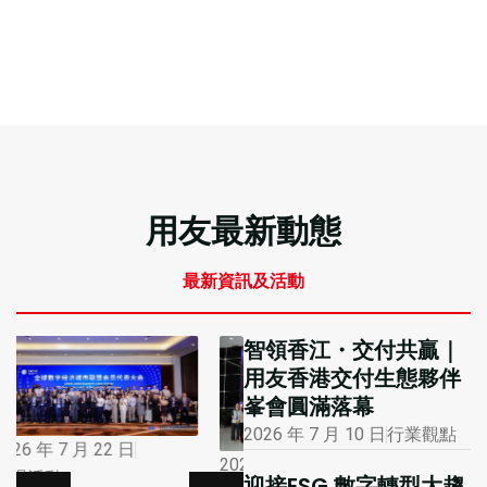
用友最新動態
最新資訊及活動
智領香江・交付共贏｜
用友香港交付生態夥伴
峯會圓滿落幕
2026 年 7 月 10 日
行業觀點
2026 年 1 月 12 日
2026 年 7 月 16 日
迎接ESG 數字轉型大趨