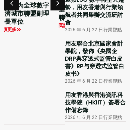
市場活動
行業觀點
勢，用友香港與行業領
大公報專版報道用
全球數字經濟城市
航者共同舉辦交流研討
友聯合主辦的國際
聯盟學員探訪用友
會
財務及會計數智化
閲讀更多
2026 年 6 月 22 日
行業觀點
創新峰會
閲讀更多
用友聯合北京國家會計
學院，發佈《央國企
DRP與穿透式監管白皮
書》RP与穿透式监管白
皮书》
2026 年 6 月 22 日
行業觀點
用友香港與香港資訊科
技學院（HKIIT）簽署合
作備忘錄
2026 年 6 月 22 日
行業觀點