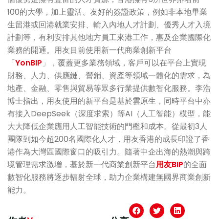
100的大學，加上靈活、友好的簽證政策，例如非本地畢業
生留港或回港就業安排、輸入內地人才計劃、優秀人才入境
計劃等，有利安排其他地方員工來港工作，惠及企業國際化
業務的開通。用友目前使用新一代商業創新平台
「
YonBIP
」，覆蓋更多業務領域，客戶可以在平台上實現
財務、人力、供應鏈、營銷、資產等領域一體化的需求，為
地產、金融、零售與貿易等眾多行業提供數智化服務。李浩
博士指出，用友使用的新平台是基於雲原生，同時平台中亦
有接入DeepSeek（深度求索）等AI（人工智能）模型，能
大大降低企業應用人工智能技術的門檻和成本。從最初3人
團隊到如今超200名國際化人才，用友香港的成長印證了香
港作為大灣區國際窗口的吸引力。隨著中企出海的熱潮與跨
境管理需求激增，基於新一代商業創新平台
用友BIP
的全面
數智化服務將逐步輻射全球，助力企業構建無國界商業創新
能力。