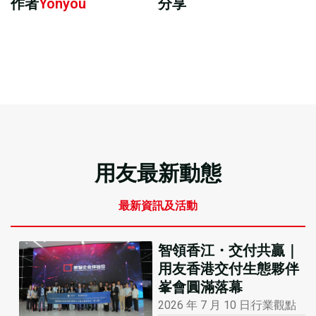
作者
Yonyou
分享
用友最新動態
最新資訊及活動
智領香江・交付共贏｜
用友香港交付生態夥伴
峯會圓滿落幕
2026 年 7 月 10 日
行業觀點