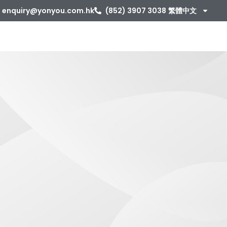
enquiry@yonyou.com.hk
(852) 3907 3038
繁體中文