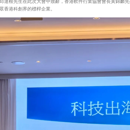
邱達根先生在此次大會中致辭，香港軟件行業協會會長黃錦麟先
眾香港科創界的標桿企業。