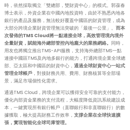
時，依然採取獨立「雙總部，雙財資中心」的模式。郭葆春
博士表示，外資企業在中國內地投資時，由於不熟悉內地各
銀行的產品及服務，無法較好覆蓋中國區的財資管理，成為
大部分跨境企業財資管理無法突破的「最後一公里」。
而本
次發佈的TMS Cloud將一點連接全球，高效管理境內境外
全量財資，賦能海外總部管控內地龐大的業務網絡。
同時，
用友也將獨立推出TMS-API服務，支持海外總部TMS一點
連接中國區TMS及內地多銀行的能力，打通跨境企業全球總
部、亞太區和中國區的財資中心，
通過全球財資中心一站式
管理全球帳戶
，對接財務共用、費用、財務核算等全部場
景，滿足市場個性化需求。
通過TMS Cloud，跨境企業可以獲得安全可靠的支付能力，
優化內部資金業務的支付流程，大幅度降低資訊系統建設成
本，一鍵實現所有銀行帳戶（直聯銀行和非直聯銀行）的數
據獲取，極大提高財務工作效率，
支撐企業在全球快速擴
張，實現智能化全球司庫管理。