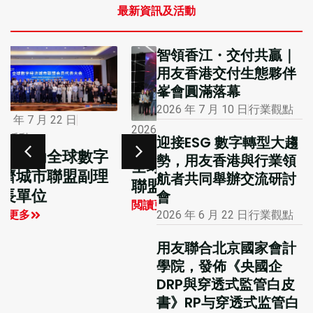
最新資訊及活動
智領香江・交付共贏｜
用友香港交付生態夥伴
峯會圓滿落幕
2026 年 7 月 10 日
行業觀點
2026 年 1 月 12 日
2026 年 7 月 16 日
迎接ESG 數字轉型大趨
市場活動
行業觀點
勢，用友香港與行業領
大公報專版報道用
全球數字經濟城市
航者共同舉辦交流研討
友聯合主辦的國際
聯盟學員探訪用友
會
財務及會計數智化
閲讀更多
2026 年 6 月 22 日
行業觀點
創新峰會
閲讀更多
用友聯合北京國家會計
學院，發佈《央國企
DRP與穿透式監管白皮
書》RP与穿透式监管白