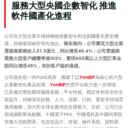
服務大型央國企數智化
推進
軟件
國產化進程
公司在大型企業市場積極搶抓數智化和信創國產化歷史機
遇，持續鞏固絕對領先地位。
報告期內，公司實現大型企業
雲服務業務收入37.3億元，同比增長45.4%；公司雲服務
業務大型客戶續費率達103%，實現500萬以上大型訂單金
額同比增長45%，有的客戶簽約過億。
公司基於統一的PaaS底座，構建了以
YonBIP
為核心的大型
企業數智化產品矩陣。
YonBIP
的雲平台能力進一步增強，
已具備完整架構與服務規模，平台性能、穩定性和安全性全
面提升，持續深化財務、人力、採購、行銷、製造等領域雲
應用服務，加大對全球化應用的支撐能力。目前，公司已全
領域適配華為鯤鵬、中國電子PKS、中國電科及中國科學院
等幾大信創體系，包含從晶片、存儲、操作系統、資料庫、