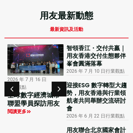
用友最新動態
最新資訊及活動
智領香江・交付共贏｜
用友香港交付生態夥伴
峯會圓滿落幕
2026 年 7 月 10 日
行業觀點
2026 年 1 月 12 日
2026 年 7 月 16 日
迎接ESG 數字轉型大趨
市場活動
行業觀點
勢，用友香港與行業領
大公報專版報道用
全球數字經濟城市
航者共同舉辦交流研討
友聯合主辦的國際
聯盟學員探訪用友
會
財務及會計數智化
閲讀更多
2026 年 6 月 22 日
行業觀點
創新峰會
閲讀更多
用友聯合北京國家會計