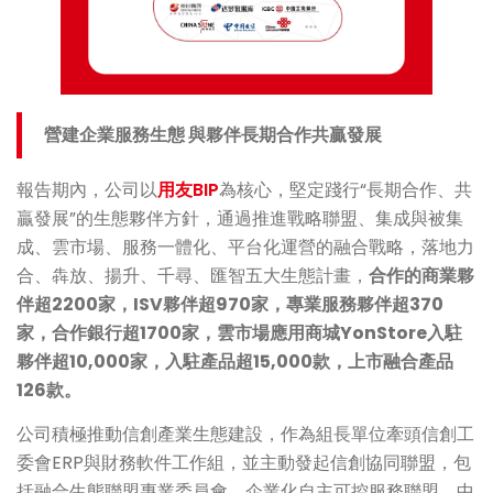
營建企業服務生態
與夥伴長期合作共贏發展
報告期內，公司以
用友BIP
為核心，堅定踐行“長期合作、共
贏發展”的生態夥伴方針，通過推進戰略聯盟、集成與被集
成、雲市場、服務一體化、平台化運營的融合戰略，落地力
合、犇放、揚升、千尋、匯智五大生態計畫，
合作的商業夥
伴超2200家，ISV夥伴超970家，專業服務夥伴超370
家，合作銀行超1700家，雲市場應用商城YonStore入駐
夥伴超10,000家，入駐產品超15,000款，上市融合產品
126款。
公司積極推動信創產業生態建設，作為組長單位牽頭信創工
委會ERP與財務軟件工作組，並主動發起信創協同聯盟，包
括融合生態聯盟專業委員會、企業化自主可控服務聯盟、中