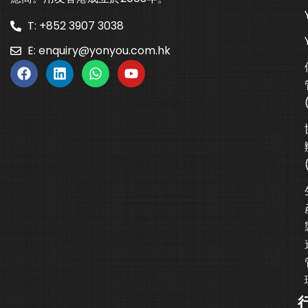
T: +852 3907 3038
E:
enquiry@yonyou.com.hk