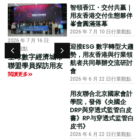
智領香江・交付共贏｜
用友香港交付生態夥伴
峯會圓滿落幕
2026 年 7 月 10 日
行業觀點
2026 年 1 月 12 日
2026 年 7 月 16 日
迎接ESG 數字轉型大趨
市場活動
行業觀點
勢，用友香港與行業領
大公報專版報道用
全球數字經濟城市
航者共同舉辦交流研討
友聯合主辦的國際
聯盟學員探訪用友
會
財務及會計數智化
閲讀更多
2026 年 6 月 22 日
行業觀點
創新峰會
閲讀更多
用友聯合北京國家會計
學院，發佈《央國企
DRP與穿透式監管白皮
書》RP与穿透式监管白
皮书》
2026 年 6 月 22 日
行業觀點