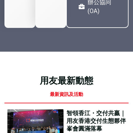
辦公協同
(OA)
用友最新動態
最新資訊及活動
智領香江・交付共贏｜
用友香港交付生態夥伴
峯會圓滿落幕