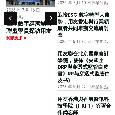
2026 年 7 月 10 日
行業觀點
2026 年 1 月 12 日
2026 年 7 月 16 日
迎接ESG 數字轉型大趨
市場活動
行業觀點
勢，用友香港與行業領
大公報專版報道用
全球數字經濟城市
航者共同舉辦交流研討
友聯合主辦的國際
聯盟學員探訪用友
會
財務及會計數智化
閲讀更多
2026 年 6 月 22 日
行業觀點
創新峰會
閲讀更多
用友聯合北京國家會計
學院，發佈《央國企
DRP與穿透式監管白皮
書》RP与穿透式监管白
皮书》
2026 年 6 月 22 日
行業觀點
用友香港與香港資訊科
技學院（HKIIT）簽署合
作備忘錄