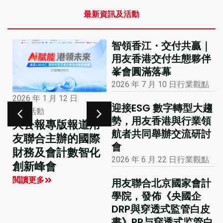
最新資訊及活動
智領香江・交付共贏｜
用友香港交付生態夥伴
峯會圓滿落幕
2026 年 7 月 10 日
行業觀點
2026 年 1 月 12 日
2025 年 11 月 26 日
迎接ESG 數字轉型大趨
市場活動
最新動態
勢，用友香港與行業領
大公報專版報道用
用友FSSC榮膺「財
航者共同舉辦交流研討
友聯合主辦的國際
界奧斯卡」CGMA
會
財務及會計數智化
大獎，智能財務新
2026 年 6 月 22 日
行業觀點
創新峰會
標桿
閲讀更多
閲讀更多
用友聯合北京國家會計
學院，發佈《央國企
DRP與穿透式監管白皮
書》RP与穿透式监管白