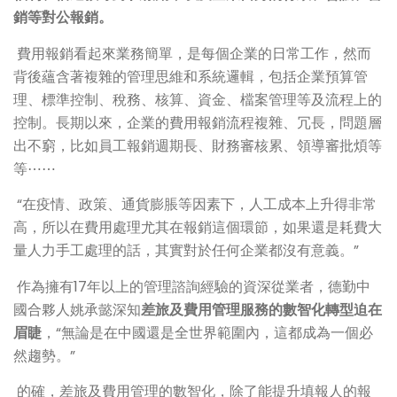
銷等對公報銷。
費用報銷看起來業務簡單，是每個企業的日常工作，然而
背後蘊含著複雜的管理思維和系統邏輯，包括企業預算管
理、標準控制、稅務、核算、資金、檔案管理等及流程上的
控制。長期以來，企業的費用報銷流程複雜、冗長，問題層
出不窮，比如員工報銷週期長、財務審核累、領導審批煩等
等⋯⋯
“在疫情、政策、通貨膨脹等因素下，人工成本上升得非常
高，所以在費用處理尤其在報銷這個環節，如果還是耗費大
量人力手工處理的話，其實對於任何企業都沒有意義。”
作為擁有17年以上的管理諮詢經驗的資深從業者，德勤中
國合夥人姚承懿深知
差旅及費用管理服務的數智化轉型迫在
眉睫
，“無論是在中國還是全世界範圍內，這都成為一個必
然趨勢。”
的確，差旅及費用管理的數智化，除了能提升填報人的報