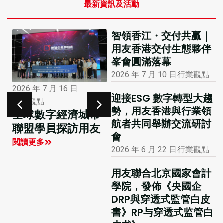
最新資訊及活動
智領香江・交付共贏｜
用友香港交付生態夥伴
峯會圓滿落幕
2026 年 7 月 10 日
行業觀點
2026 年 1 月 12 日
2026 年 7 月 16 日
迎接ESG 數字轉型大趨
市場活動
行業觀點
勢，用友香港與行業領
大公報專版報道用
全球數字經濟城市
航者共同舉辦交流研討
友聯合主辦的國際
聯盟學員探訪用友
會
財務及會計數智化
閲讀更多
2026 年 6 月 22 日
行業觀點
創新峰會
閲讀更多
用友聯合北京國家會計
學院，發佈《央國企
DRP與穿透式監管白皮
書》RP与穿透式监管白