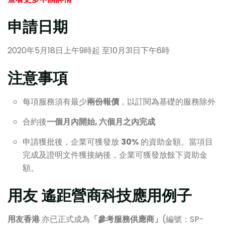
申請日期
2020年5月18日上午9時起 至10月31日下午6時
注意事項
每項服務須有最少
兩份報價
，以訂閱為基礎的服務除外
合約後
一個月內開始, 六個月之內完成
申請獲批後，企業可獲發放
30%
的資助金額。當項目
完成及證明文件獲接納後，企業可獲發放餘下資助金
額。
用友 遙距營商科技應用例子
用友香港
亦已正式成為
「參考服務供應商」
(編號：SP-