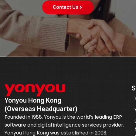
Contact Us
S
Yonyou Hong Kong
(Overseas Headquarter)
Founded in 1988, Yonyou is the world’s leading ERP
software and digital intelligence services provider.
Yonyou Hong Kong was established in 2003.