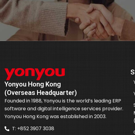
S
Yonyou Hong Kong
(Overseas Headquarter)
Founded in 1988, Yonyou is the world’s leading ERP
software and digital intelligence services provider.
Yonyou Hong Kong was established in 2003.
T: +852 3907 3038