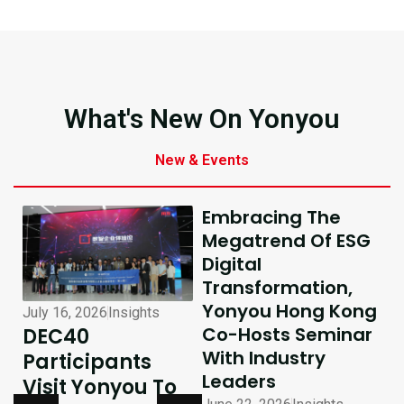
What's New On Yonyou
New & Events
Embracing The
Megatrend Of ESG
Digital
Transformation,
Yonyou Hong Kong
July 16, 2026
Insights
July 10, 2026
Insights
Co-Hosts Seminar
DEC40
AI-Driven
With Industry
Participants
Excellence In
Leaders
Visit Yonyou To
Hong Kong,