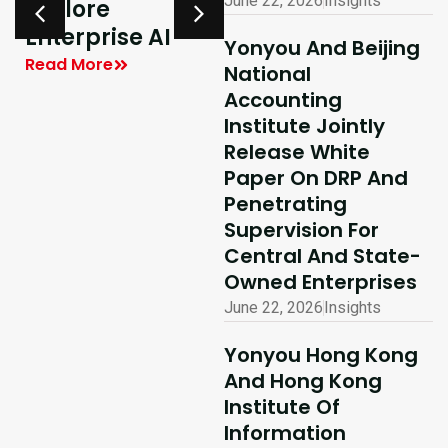
June 22, 2026
Insights
Explore
Delivering
y
Enterprise AI
Shared Success
Yonyou And Beijing
| Yonyou Hong
Read More
National
Kong Delivery
Accounting
Ecosystem
Institute Jointly
Partner Summit
Release White
Concludes
Paper On DRP And
Penetrating
Successfully
Supervision For
Read More
Central And State-
Owned Enterprises
June 22, 2026
Insights
Yonyou Hong Kong
And Hong Kong
Institute Of
Information