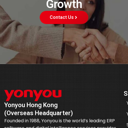
Growth
Contact Us
S
Yonyou Hong Kong
(Overseas Headquarter)
Founded in 1988, Yonyou is the world’s leading ERP