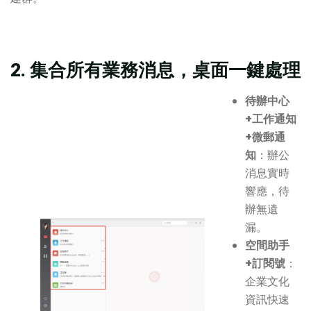
2. 集合所有業務消息，桌面一鍵處理
待辦中心
+工作通知
+微郵通
知
：辦公
消息實時
響應，待
辦無遺
漏。
空間助手
+訂閱號
：
企業文化
資訊快速