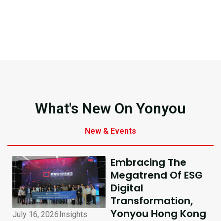
What's New On Yonyou
New & Events
Embracing The
Megatrend Of ESG
Digital
Transformation,
Yonyou Hong Kong
July 16, 2026
Insights
July 10, 2026
Insights