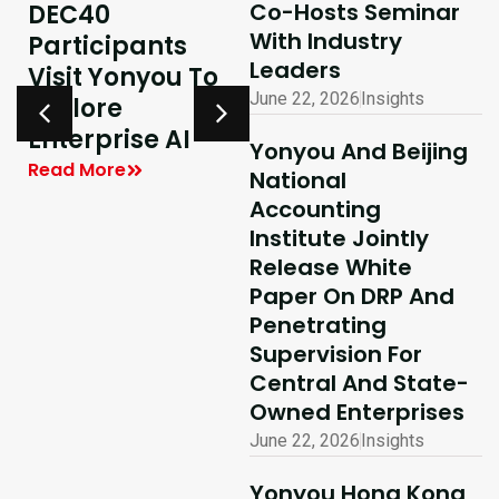
Co-Hosts Seminar
DEC40
AI-Driven
With Industry
Participants
Excellence In
Leaders
Visit Yonyou To
Hong Kong,
June 22, 2026
Insights
Explore
Delivering
y
Enterprise AI
Shared Success
Yonyou And Beijing
| Yonyou Hong
Read More
National
Kong Delivery
Accounting
Ecosystem
Institute Jointly
Partner Summit
Release White
Concludes
Paper On DRP And
Penetrating
Successfully
Supervision For
Read More
Central And State-
Owned Enterprises
June 22, 2026
Insights
Yonyou Hong Kong