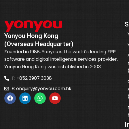
S
Yonyou Hong Kong
(Overseas Headquarter)
Founded in 1988, Yonyou is the world’s leading ERP
software and digital intelligence services provider.
Yonyou Hong Kong was established in 2003.
T: +852 3907 3038
E:
enquiry@yonyou.com.hk
I