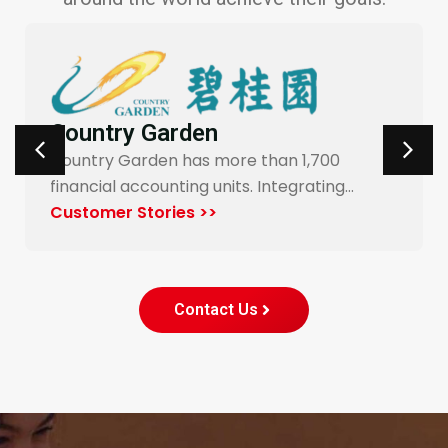
Carrefour Taiwan
Yonyou’s procurement system enables
end-to-end digitalization and automation
for Carrefour…
Customer Stories >>
Contact Us