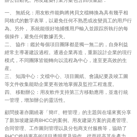
辦公自動化。用友建築行業方案包含四項重點：
一、 無紙化：用友軟件能夠將拷貝文檔轉換為具有幾乎相
同格式的數字表單，以避免任何不熟悉或改變員工的用戶行
為。另外， 系統能很好地捕獲用戶輸入並跟踪所執行的每
個操作，避免任何數據丟失。
二、 協作：鑑於每個項目團隊都是獨一無二的，自身利益
經常主導著建設過程。通過企業再造，重新設計企業的現行
模式，不同團隊皆能轉向以流程為中心，達至更高效的生
産。
三、 知識中心：文檔中心、項目圖紙、會議紀要及竣工圖
等文件收集能助企業更有效地掌握及監控工程進度。
四、 移動辦公：用友軟件支持第三方移動應用，並進行統
一管理，增加辦公的靈活性。
顧問接著亦圍繞著「簡IT、輕管理」的主題與在場來賓分享
了新加坡建築商BHCC的案例。用友建築方案的資產管理、
合同管理、工作圖則管理以及分包商支付服務等，協助了
BHCC維持更高的項目透明度及協作，從而提高其生產力。