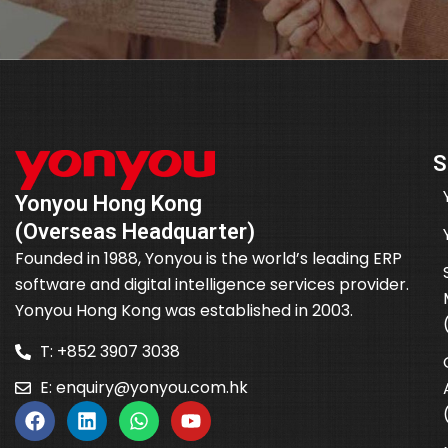
S
Yonyou Hong Kong
(Overseas Headquarter)
Founded in 1988, Yonyou is the world’s leading ERP
software and digital intelligence services provider.
Yonyou Hong Kong was established in 2003.
T: +852 3907 3038
E:
enquiry@yonyou.com.hk