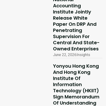
Kong Delivery
Accounting
Ecosystem
Institute Jointly
Partner Summit
Release White
Concludes
Paper On DRP And
Penetrating
Successfully
Supervision For
Read More
Central And State-
Owned Enterprises
June 22, 2026
Insights
Yonyou Hong Kong
And Hong Kong
Institute Of
Information
Technology (HKIIT)
Sign Memorandum
Of Understanding