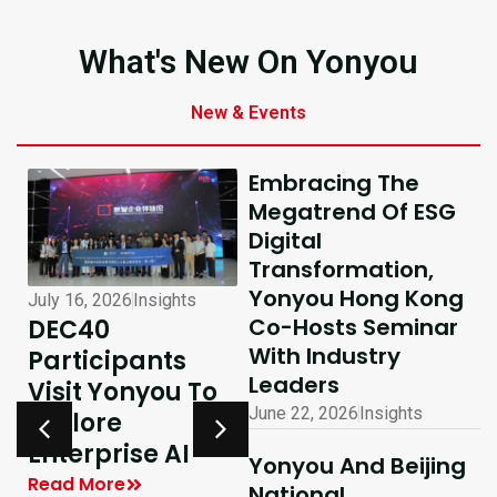
What's New On Yonyou
New & Events
Embracing The
Megatrend Of ESG
Digital
Transformation,
Yonyou Hong Kong
July 16, 2026
Insights
July 10, 2026
Insights
Co-Hosts Seminar
DEC40
AI-Driven
With Industry
Participants
Excellence In
Leaders
Visit Yonyou To
Hong Kong,
June 22, 2026
Insights
Explore
Delivering
y
Enterprise AI
Shared Success
Yonyou And Beijing
| Yonyou Hong
Read More
National